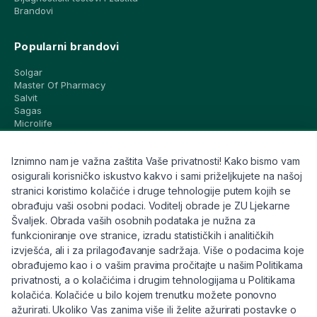
Brandovi
Popularni brandovi
Solgar
Master Of Pharmacy
Salvit
Sagas
Microlife
Vichy
La Roche-Posay
Iznimno nam je važna zaštita Vaše privatnosti! Kako bismo vam
CeraVe
Eucerin
osigurali korisničko iskustvo kakvo i sami priželjkujete na našoj
Avene
stranici koristimo kolačiće i druge tehnologije putem kojih se
Bioderma
obrađuju vaši osobni podaci. Voditelj obrade je ZU Ljekarne
Svi brandovi
Švaljek. Obrada vaših osobnih podataka je nužna za
funkcioniranje ove stranice, izradu statističkih i analitičkih
Info
izvješća, ali i za prilagođavanje sadržaja. Više o podacima koje
obrađujemo kao i o vašim pravima pročitajte u našim Politikama
Trebate pomoć ili imate pitanja?
privatnosti, a o kolačićima i drugim tehnologijama u Politikama
kolačića. Kolačiće u bilo kojem trenutku možete ponovno
+385 91 6191 901
ažurirati. Ukoliko Vas zanima više ili želite ažurirati postavke o
info@eljekarna24.hr