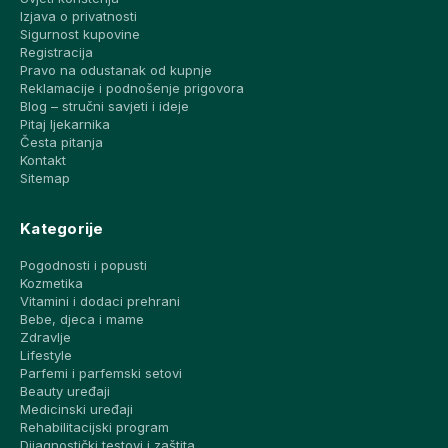
Izjava o privatnosti
Sigurnost kupovine
Registracija
Pravo na odustanak od kupnje
Reklamacije i podnošenje prigovora
Blog – stručni savjeti i ideje
Pitaj ljekarnika
Česta pitanja
Kontakt
Sitemap
Kategorije
Pogodnosti i popusti
Kozmetika
Vitamini i dodaci prehrani
Bebe, djeca i mame
Zdravlje
Lifestyle
Parfemi i parfemski setovi
Beauty uređaji
Medicinski uređaji
Rehabilitacijski program
Dijagnostički testovi i zaštita