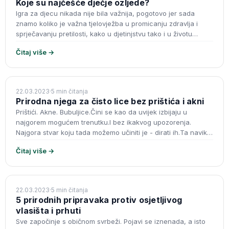
Koje su najčešće dječje ozljede?
Igra za djecu nikada nije bila važnija, pogotovo jer sada
znamo koliko je važna tjelovježba u promicanju zdravlja i
sprječavanju pretilosti, kako u djetinjstvu tako i u životu
odraslih. Igra
Čitaj više →
KOZMETIKA
22.03.2023
·
5 min čitanja
Prirodna njega za čisto lice bez prištića i akni
Prištići. Akne. Bubuljice.Čini se kao da uvijek izbijaju u
najgorem mogućem trenutku.I bez ikakvog upozorenja.
Najgora stvar koju tada možemo učiniti je - dirati ih.Ta navika
može dovesti do sekundarn
Čitaj više →
DERMOKOZMETIKA
22.03.2023
·
5 min čitanja
5 prirodnih pripravaka protiv osjetljivog
vlasišta i prhuti
Sve započinje s običnom svrbeži. Pojavi se iznenada, a isto