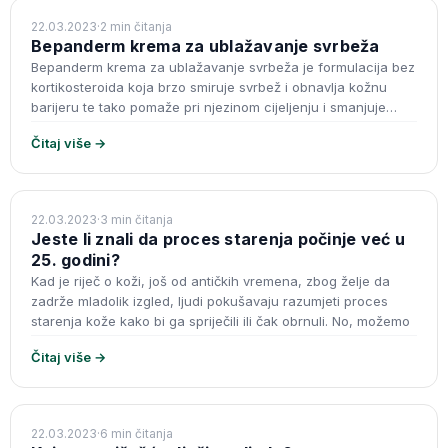
KOZMETIKA
22.03.2023
·
2 min čitanja
Bepanderm krema za ublažavanje svrbeža
Bepanderm krema za ublažavanje svrbeža je formulacija bez
kortikosteroida koja brzo smiruje svrbež i obnavlja kožnu
barijeru te tako pomaže pri njezinom cijeljenju i smanjuje
potrebu za češan
Čitaj više →
DODACI PREHRANI
22.03.2023
·
3 min čitanja
Jeste li znali da proces starenja počinje već u
25. godini?
Kad je riječ o koži, još od antičkih vremena, zbog želje da
zadrže mladolik izgled, ljudi pokušavaju razumjeti proces
starenja kože kako bi ga spriječili ili čak obrnuli. No, možemo
Čitaj više →
KOZMETIKA
22.03.2023
·
6 min čitanja