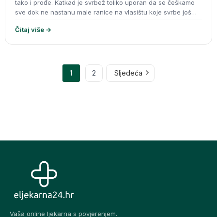
tako i prođe. Katkad je svrbež toliko uporan da se češkamo
sve dok ne nastanu male ranice na vlasištu koje svrbe još
jače. Svrbež nas izluđu
Čitaj više →
1
2
Sljedeća
Vaša online ljekarna s povjerenjem.