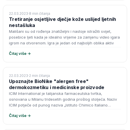
KOZMETIKA
22.03.2023
·
8 min čitanja
Tretiranje osjetljive dječje kože uslijed ljetnih
nestašluka
Mališani su od rođenja znatiželjni i nastoje istražiti svijet,
posebice ljeti kada je idealno vrijeme za zamjenu video igara
igrom na otvorenom. Igra je jedan od najboljih oblika aktiv
Čitaj više →
DERMOKOZMETIKA
22.03.2023
·
2 min čitanja
Upoznajte BioNike "alergen free"
dermokozmetiku i medicinske proizvode
ICIM International je talijanska farmaceutska tvrtka,
osnovana u Milanu tridesetih godina prošlog stoljeća. Naziv
ICIM potječe od punog naziva „Istituto Chimico Italiano
Milano“. Danas je tvr
Čitaj više →