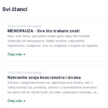
Svi članci
DERMOKOZMETIKA
22.03.2023
·
5 min čitanja
MENOPAUZA - Sve što trebate znati
Kao i sve žene, vjerojatno imate opću ideju što možete
očekivati od menopauze. Naleti vrućine, nepravilne
mjesečnice, ćudljivost. Ovo su simptomi o kojima se najčešće
raspravlja kada pretražu
Čitaj više →
DERMOKOZMETIKA
22.03.2023
·
4 min čitanja
Nahranite svoju kosu iznutra i izvana
Zdrava i njegovana kosa ne započinje kod frizera, već u
vašoj kuhinji! Da, pravilna, zdrava i uravnotežena prehrana
ne samo da će učiniti čudo za vaše cjelokupno zdravlje, već i
za izg
Čitaj više →