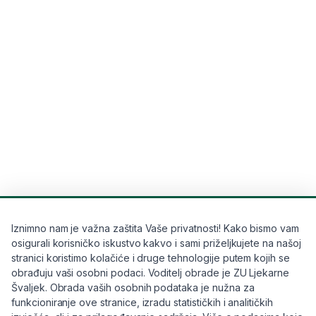
Iznimno nam je važna zaštita Vaše privatnosti! Kako bismo vam
osigurali korisničko iskustvo kakvo i sami priželjkujete na našoj
stranici koristimo kolačiće i druge tehnologije putem kojih se
obrađuju vaši osobni podaci. Voditelj obrade je ZU Ljekarne
Švaljek. Obrada vaših osobnih podataka je nužna za
funkcioniranje ove stranice, izradu statističkih i analitičkih