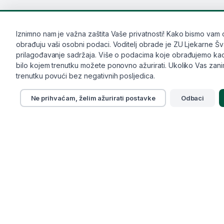
Iznimno nam je važna zaštita Vaše privatnosti! Kako bismo vam osi
obrađuju vaši osobni podaci. Voditelj obrade je ZU Ljekarne Švalj
prilagođavanje sadržaja. Više o podacima koje obrađujemo kao i 
bilo kojem trenutku možete ponovno ažurirati. Ukoliko Vas zanima
trenutku povući bez negativnih posljedica.
Ne prihvaćam, želim ažurirati postavke
Odbaci
Idi na
O nama
Načini plaćanja
Dostava