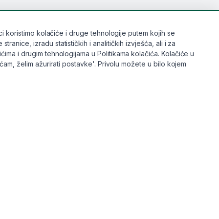
i koristimo kolačiće i druge tehnologije putem kojih se
ice, izradu statističkih i analitičkih izvješća, ali i za
ćima i drugim tehnologijama u Politikama kolačića. Kolačiće u
aćam, želim ažurirati postavke'. Privolu možete u bilo kojem
ni brandovi
Info
Trebate pomoć ili imate pitanja?
f Pharmacy
+385 91 6191 901