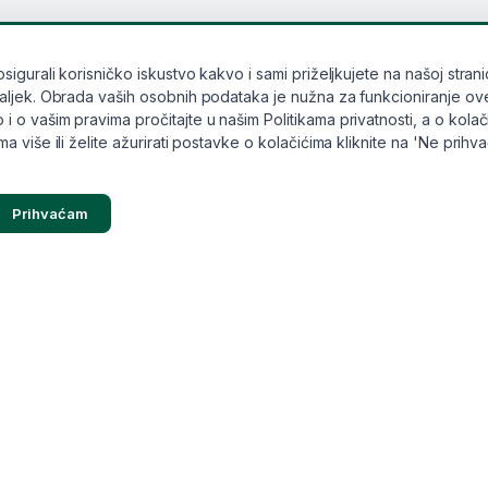
gurali korisničko iskustvo kakvo i sami priželjkujete na našoj stranic
ek. Obrada vaših osobnih podataka je nužna za funkcioniranje ove stran
o vašim pravima pročitajte u našim Politikama privatnosti, a o kolači
 više ili želite ažurirati postavke o kolačićima kliknite na 'Ne prihv
Prihvaćam
Kategorije
Popular
Pogodnosti i popusti
Solgar
Kozmetika
Master O
Vitamini i dodaci prehrani
Salvit