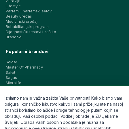
Zdravlje
Lifestyle
Parfemi i parfemski setovi
Beauty uređaji
Medicinski uređaji
Rehabilitacijski program
Dijagnostički testovi i zaštita
Brandovi
Popularni brandovi
Solgar
Master Of Pharmacy
Salvit
Sagas
Microlife
Vichy
La Roche-Posay
Iznimno nam je važna zaštita Vaše privatnosti! Kako bismo vam
CeraVe
Eucerin
osigurali korisničko iskustvo kakvo i sami priželjkujete na našoj
Avene
stranici koristimo kolačiće i druge tehnologije putem kojih se
Bioderma
obrađuju vaši osobni podaci. Voditelj obrade je ZU Ljekarne
Svi brandovi
Švaljek. Obrada vaših osobnih podataka je nužna za
funkcioniranje ove stranice, izradu statističkih i analitičkih