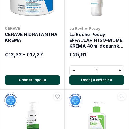
CERAVE
La Roche-Posay
CERAVE HIDRATANTNA
La Roche Posay
KREMA
EFFACLAR H ISO-BIOME
KREMA 40ml dopunska
umirujuća hidratantna
€12,32 - €17,27
€25,61
njega
−
+
Odaberi opciju
Dodaj u košaricu