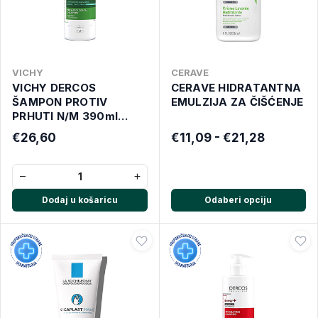
VICHY
CERAVE
VICHY DERCOS
CERAVE HIDRATANTNA
ŠAMPON PROTIV
EMULZIJA ZA ČIŠĆENJE
PRHUTI N/M 390ml
NOVO za normalnu ili
€26,60
€11,09 - €21,28
masnu kosu
−
+
Dodaj u košaricu
Odaberi opciju