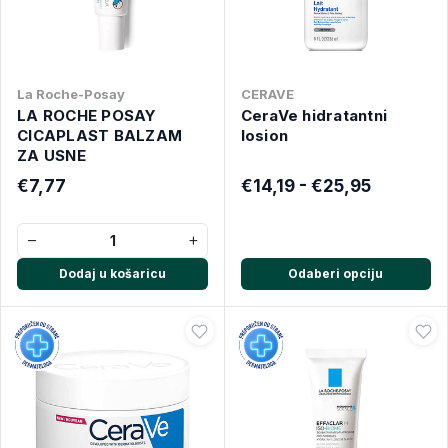
La Roche-Posay
CERAVE
LA ROCHE POSAY
CeraVe hidratantni
CICAPLAST BALZAM
losion
ZA USNE
€7,77
€14,19 - €25,95
−
+
Dodaj u košaricu
Odaberi opciju