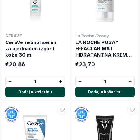
CERAVE
La Roche-Posay
CeraVe retinol serum
LA ROCHE POSAY
za ujednačen izgled
EFFACLAR MAT
kože 30 ml
HIDRATANTNA KREMA
40 ML
€20,86
€23,70
−
+
−
+
Dodaj u košaricu
Dodaj u košaricu