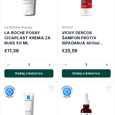
La Roche-Posay
VICHY
LA ROCHE POSAY
VICHY DERCOS
CICAPLAST KREMA ZA
ŠAMPON PROTIV
RUKE 50 ML
ISPADANJA 400ml
NOVO stimulirajući
€11,36
€25,59
šampon protiv opadanja
kose
−
+
−
+
Dodaj u košaricu
Dodaj u košaricu