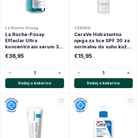
La Roche-Posay
CERAVE
La Roche-Posay
CeraVe Hidratantna
Effaclar Ultra
njega za lice SPF 30 za
koncentrirani serum 30
normalnu do suhu kožu
ml
52 ml
€36,95
€15,95
−
+
−
+
Dodaj u košaricu
Dodaj u košaricu