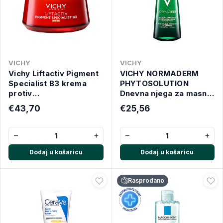
VICHY
VICHY
Vichy Liftactiv Pigment
VICHY NORMADERM
Specialist B3 krema
PHYTOSOLUTION
protiv
Dnevna njega za masnu
hiperpigmentacijskih
kožu sklonu aknama i
€43,70
€25,56
mrlja i bora SPF50 50
nepravilnostima, 50 ml
ml
−
+
−
+
Dodaj u košaricu
Dodaj u košaricu
Rasprodano