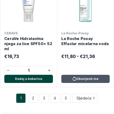
CERAVE
La Roche-Posay
CeraVe Hidratantna
La Roche Posay
njega za lice SPF50+ 52
Effaclar micelarna voda
ml
€16,73
€11,80 - €21,36
−
+
Dodaj u košaricu
Obavijesti me
1
2
3
4
5
Sljedeća